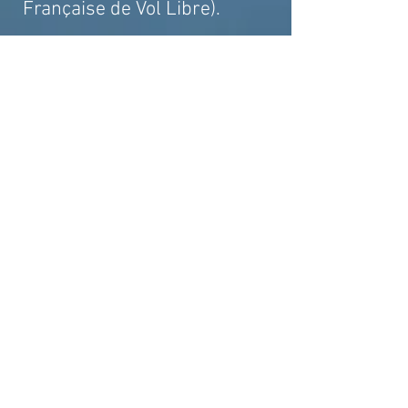
Française de Vol Libre).
Lorsque cela est possible
nous faisons participer
les
éducateurs qui
accompagnent les passagers
en les faisant voler eux aussi
en biplace afin de pouvoir
mieux partager et
comprendre le plaisir de
voler.
Bien entendu, lorsque les
familles peuvent être
présentes, c'est avec plaisir
que nous les accueillons pour